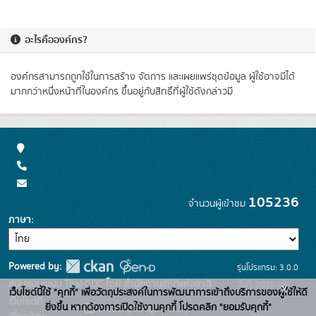
อะไรคือองค์กร?
องค์กรสามารถถูกใช้ในการสร้าง จัดการ และเผยแพร่ชุดข้อมูล ผู้ใช้อาจมีได้
มากกว่าหนึ่งหน้าที่ในองค์กร ขึ้นอยู่กับสิทธิ์ที่ผู้ใช้ดังกล่าวมี
105236
จำนวนผู้เข้าชม
ภาษา
Powered by:
รุ่นโปรแกรม: 3.0.0
สนับสนุนระบบ Thai-GDC โดย สำนักงานสถิติแห่งชาติ
วันที่: 2025-06-
x
เว็บไซต์นี้ใช้ "คุกกี้" เพื่อวัตถุประสงค์ในการพัฒนาการเข้าถึงบริการของผู้ใช้ให้ดี
เว็บไซต์ที่
26
ยิ่งขึ้น หากต้องการเปิดใช้งานคุกกี้ โปรดคลิก "ยอมรับคุกกี้"
ระบบบัญชีข้อมูลภาครัฐ