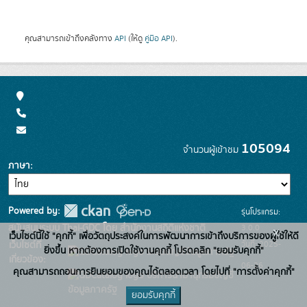
คุณสามารถเข้าถึงคลังทาง
API
(ให้ดู
คู่มือ API
).
105094
จำนวนผู้เข้าชม
ภาษา
Powered by:
รุ่นโปรแกรม:
3.0.0
สนับสนุนระบบ Thai-GDC โดย สำนักงานสถิติแห่งชาติ
x
เว็บไซต์นี้ใช้ "คุกกี้" เพื่อวัตถุประสงค์ในการพัฒนาการเข้าถึงบริการของผู้ใช้ให้ดี
วันที่: 2025-
เว็บไซต์ที่
ยิ่งขึ้น หากต้องการเปิดใช้งานคุกกี้ โปรดคลิก "ยอมรับคุกกี้"
ระบบบัญชีข้อมูลภาครัฐ
เกี่ยวข้อง:
06-26
คุณสามารถถอนการยินยอมของคุณได้ตลอดเวลา โดยไปที่ "การตั้งค่าคุกกี้"
บริการนามานุกรมบัญชี
ข้อมูลภาครัฐ
ยอมรับคุกกี้