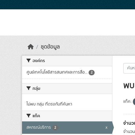
Skip to main content
ชุดข้อมูล
องค์กร
ศูนย์เทคโนโลยีสารสนเทศและการสื่อ...
2
พบ 
กลุ่ม
แท็ค:
ไม่พบ กลุ่ม ที่ตรงกับที่ค้นหา
แท็ค
จำนว
สหกรณ์บริการ
x
2
จำนวนส