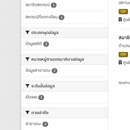
(สถานะ
สมาชิกสหกรณ์
1
CSV
สหกรณ์ที่จดทะเบียน
1
ศูนย
ประเภทชุดข้อมูล
สมาช
ข้อมูลสถิติ
2
จำนวนส
CSV
หมวดหมู่ตามธรรมาภิบาลข้อมูล
ศูนย
ข้อมูลสาธารณะ
2
คุณสาม
ระดับชั้นข้อมูล
เปิดเผย
2
การเข้าถึง
สาธารณะ
2