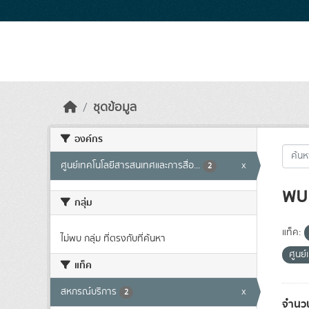
Skip to main content
ชุดข้อมูล
องค์กร
ศูนย์เทคโนโลยีสารสนเทศและการสื่อ...
x
2
พบ 
กลุ่ม
แท็ค:
ไม่พบ กลุ่ม ที่ตรงกับที่ค้นหา
ศูนย
แท็ค
สหกรณ์บริการ
x
2
จำนว