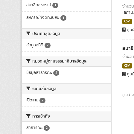
สมาชิกสหกรณ์
1
จำนวนส
(สถานะ
สหกรณ์ที่จดทะเบียน
1
CSV
ศูนย
ประเภทชุดข้อมูล
ข้อมูลสถิติ
2
สมาช
จำนวนส
หมวดหมู่ตามธรรมาภิบาลข้อมูล
CSV
ข้อมูลสาธารณะ
2
ศูนย
ระดับชั้นข้อมูล
คุณสาม
เปิดเผย
2
การเข้าถึง
สาธารณะ
2