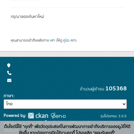
กรุณาลองค้นหาใหม่
คุณสามารถเข้าถึงคลังทาง
API
(ให้ดู
คู่มือ API
).
105368
จำนวนผู้เข้าชม
ภาษา
Powered by:
รุ่นโปรแกรม: 3.0.0
สนับสนุนระบบ Thai-GDC โดย สำนักงานสถิติแห่งชาติ
วันที่: 2025-06-
x
เว็บไซต์นี้ใช้ "คุกกี้" เพื่อวัตถุประสงค์ในการพัฒนาการเข้าถึงบริการของผู้ใช้ให้ดี
เว็บไซต์ที่
26
ยิ่งขึ้น หากต้องการเปิดใช้งานคุกกี้ โปรดคลิก "ยอมรับคุกกี้"
ระบบบัญชีข้อมูลภาครัฐ