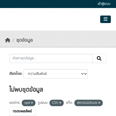
Skip to main content
เข้าสู่ระบบ
ชุดข้อมูล
เรียงโดย
ไม่พบชุดข้อมูล
องค์กร:
cpd
รูปแบบ:
CSV
แท็ค:
สหกรณ์ประมง
กรองผลลัพธ์